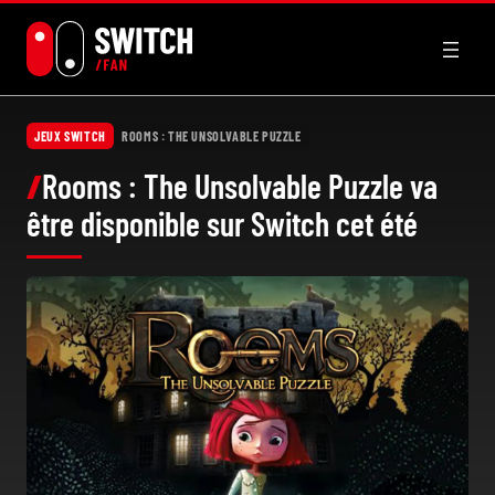
Aller
au
contenu
JEUX SWITCH
ROOMS : THE UNSOLVABLE PUZZLE
Rooms : The Unsolvable Puzzle va
être disponible sur Switch cet été