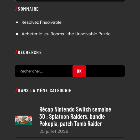
SOMMAIRE
Résolvez l'insolvable
Acheter le jeu Rooms : the Unsolvable Puzzle
RECHERCHE
R
OK
e
c
DANS LA MÊME CATÉGORIE
h
e
Récap Nintendo Switch semaine
r
30 : Splatoon Raiders, bundle
c
Pokopia, patch Tomb Raider
h
25 juillet 2026
e