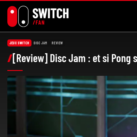
Aller
au
contenu
JEUX SWITCH
DISC JAM
REVIEW
[Review] Disc Jam : et si Pong s