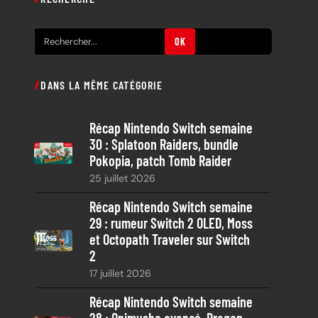
R
OK
e
c
DANS LA MÊME CATÉGORIE
h
e
Récap Nintendo Switch semaine
r
30 : Splatoon Raiders, bundle
c
Pokopia, patch Tomb Raider
h
25 juillet 2026
e
Récap Nintendo Switch semaine
29 : rumeur Switch 2 OLED, Moss
et Octopath Traveler sur Switch
2
17 juillet 2026
Récap Nintendo Switch semaine