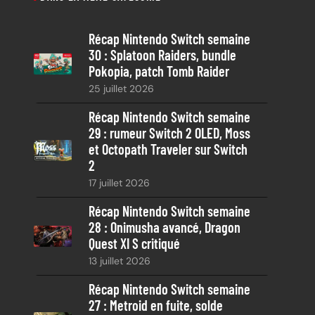
h
e
Récap Nintendo Switch semaine
r
30 : Splatoon Raiders, bundle
c
Pokopia, patch Tomb Raider
h
25 juillet 2026
e
Récap Nintendo Switch semaine
29 : rumeur Switch 2 OLED, Moss
et Octopath Traveler sur Switch
2
17 juillet 2026
Récap Nintendo Switch semaine
28 : Onimusha avancé, Dragon
Quest XI S critiqué
13 juillet 2026
Récap Nintendo Switch semaine
27 : Metroid en fuite, solde