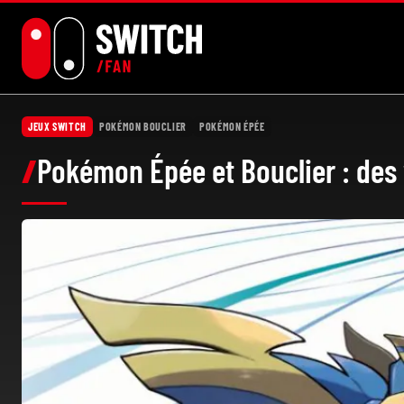
Aller
au
contenu
JEUX SWITCH
POKÉMON BOUCLIER
POKÉMON ÉPÉE
Pokémon Épée et Bouclier : des