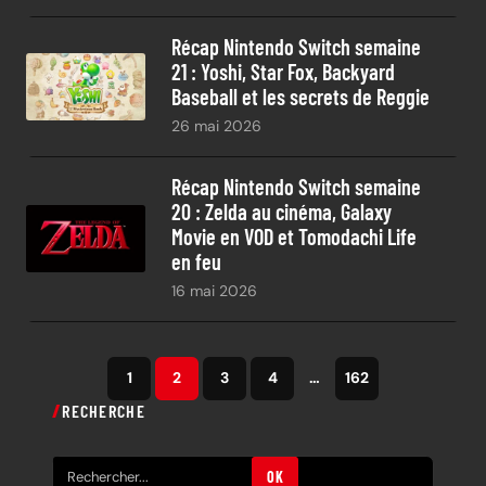
Récap Nintendo Switch semaine
21 : Yoshi, Star Fox, Backyard
Baseball et les secrets de Reggie
26 mai 2026
Récap Nintendo Switch semaine
20 : Zelda au cinéma, Galaxy
Movie en VOD et Tomodachi Life
en feu
16 mai 2026
1
2
3
4
…
162
RECHERCHE
R
OK