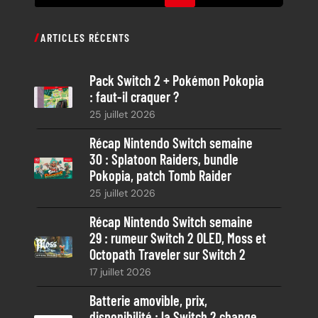
e
c
ARTICLES RÉCENTS
h
e
Pack Switch 2 + Pokémon Pokopia
r
: faut-il craquer ?
c
25 juillet 2026
h
e
Récap Nintendo Switch semaine
30 : Splatoon Raiders, bundle
Pokopia, patch Tomb Raider
25 juillet 2026
Récap Nintendo Switch semaine
29 : rumeur Switch 2 OLED, Moss et
Octopath Traveler sur Switch 2
17 juillet 2026
Batterie amovible, prix,
disponibilité : la Switch 2 change