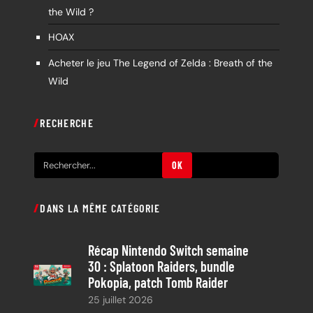
the Wild ?
HOAX
Acheter le jeu The Legend of Zelda : Breath of the
Wild
RECHERCHE
R
OK
e
c
DANS LA MÊME CATÉGORIE
h
e
Récap Nintendo Switch semaine
r
30 : Splatoon Raiders, bundle
c
Pokopia, patch Tomb Raider
h
25 juillet 2026
e