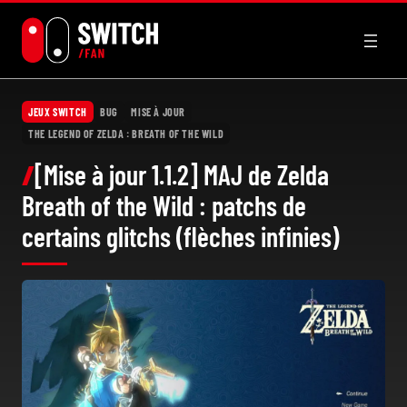
Aller
au
contenu
JEUX SWITCH
BUG
MISE À JOUR
THE LEGEND OF ZELDA : BREATH OF THE WILD
[Mise à jour 1.1.2] MAJ de Zelda
Breath of the Wild : patchs de
certains glitchs (flèches infinies)