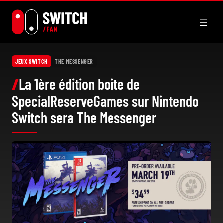
Aller
au
contenu
JEUX SWITCH
THE MESSENGER
La 1ère édition boite de
SpecialReserveGames sur Nintendo
Switch sera The Messenger