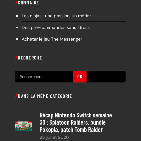
SOMMAIRE
Les ninjas : une passion, un métier
Des pré-commandes sans stress
Acheter le jeu The Messenger
RECHERCHE
R
OK
e
c
DANS LA MÊME CATÉGORIE
h
e
Récap Nintendo Switch semaine
r
30 : Splatoon Raiders, bundle
c
Pokopia, patch Tomb Raider
h
25 juillet 2026
e