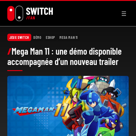
Aller
au
contenu
JEUX SWITCH
DÉMO
ESHOP
MEGA MAN 11
Mega Man 11 : une démo disponible
accompagnée d’un nouveau trailer