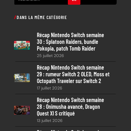
e
c
DANS LA MÊME CATÉGORIE
h
e
Récap Nintendo Switch semaine
r
30 : Splatoon Raiders, bundle
c
Pokopia, patch Tomb Raider
h
25 juillet 2026
e
Récap Nintendo Switch semaine
29 : rumeur Switch 2 OLED, Moss et
Octopath Traveler sur Switch 2
17 juillet 2026
Récap Nintendo Switch semaine
28 : Onimusha avancé, Dragon
Quest XI S critiqué
13 juillet 2026