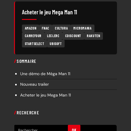
Acheter le jeu Mega Man 11
AMAZON
FNAC
CULTURA
MICROMANIA
CARREFOUR
LECLERC
CDISCOUNT
RAKUTEN
STARTSELECT
UBISOFT
SOMMAIRE
Une démo de Méga Man 11
Nouveau trailer
Acheter le jeu Mega Man 11
RECHERCHE
R
OK