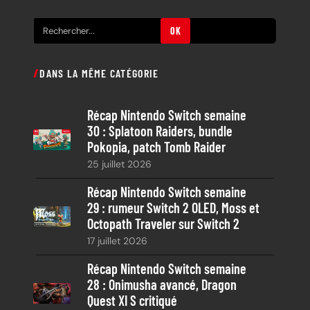
R
OK
e
c
DANS LA MÊME CATÉGORIE
h
e
Récap Nintendo Switch semaine
r
30 : Splatoon Raiders, bundle
c
Pokopia, patch Tomb Raider
h
25 juillet 2026
e
Récap Nintendo Switch semaine
29 : rumeur Switch 2 OLED, Moss et
Octopath Traveler sur Switch 2
17 juillet 2026
Récap Nintendo Switch semaine
28 : Onimusha avancé, Dragon
Quest XI S critiqué