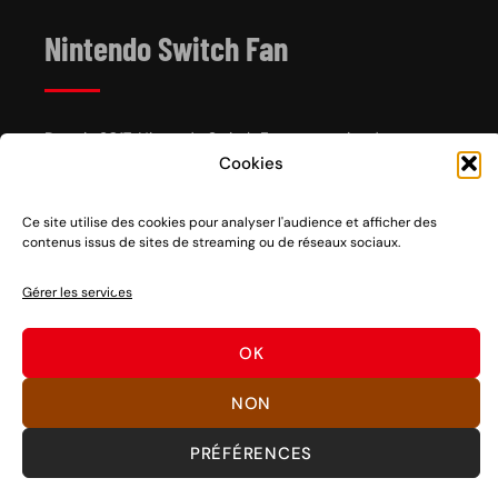
Nintendo Switch Fan
Depuis 2017, Nintendo Switch Fan est un site de
Cookies
référence sur l’univers de la console hybride Nintendo
Switch 1 et 2, sortie le 3 mars 2017.
Ce site utilise des cookies pour analyser l'audience et afficher des
Vous voulez nous soutenir ? Rien de plus facile, des
contenus issus de sites de streaming ou de réseaux sociaux.
partages sociaux aux clics sur nos liens en passant par
des dons, découvrez
comment nous aider
à pérenniser
Gérer les services
notre activité ou
nous faire un don
.
Bons jeux !
OK
NON
©
SWITCH FAN
PRÉFÉRENCES