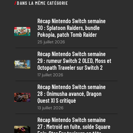
DANS LA MÊME CATÉGORIE
h
e
Récap Nintendo Switch semaine
r
30 : Splatoon Raiders, bundle
c
Pokopia, patch Tomb Raider
h
25 juillet 2026
e
Récap Nintendo Switch semaine
29 : rumeur Switch 2 OLED, Moss et
Octopath Traveler sur Switch 2
17 juillet 2026
Récap Nintendo Switch semaine
28 : Onimusha avancé, Dragon
Quest XI S critiqué
13 juillet 2026
Récap Nintendo Switch semaine
27 : Metroid en fuite, solde Square