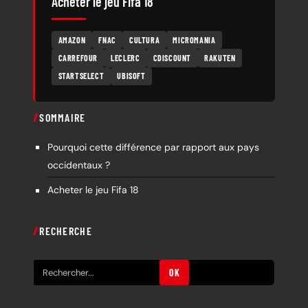
Acheter le jeu Fifa 18
AMAZON
FNAC
CULTURA
MICROMANIA
CARREFOUR
LECLERC
CDISCOUNT
RAKUTEN
STARTSELECT
UBISOFT
SOMMAIRE
Pourquoi cette différence par rapport aux pays
occidentaux ?
Acheter le jeu Fifa 18
RECHERCHE
R
OK
e
c