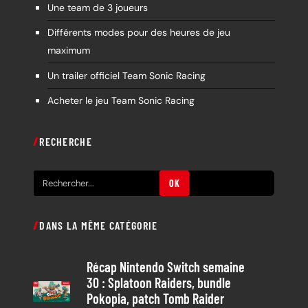
Une team de 3 joueurs
Différents modes pour des heures de jeu
maximum
Un trailer officiel Team Sonic Racing
Acheter le jeu Team Sonic Racing
RECHERCHE
R
OK
e
c
DANS LA MÊME CATÉGORIE
h
e
Récap Nintendo Switch semaine
r
30 : Splatoon Raiders, bundle
c
Pokopia, patch Tomb Raider
h