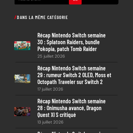
e
c
DANS LA MÊME CATÉGORIE
h
e
Récap Nintendo Switch semaine
r
30 : Splatoon Raiders, bundle
c
Pokopia, patch Tomb Raider
h
25 juillet 2026
e
Récap Nintendo Switch semaine
29 : rumeur Switch 2 OLED, Moss et
Octopath Traveler sur Switch 2
17 juillet 2026
Récap Nintendo Switch semaine
28 : Onimusha avancé, Dragon
Quest XI S critiqué
13 juillet 2026