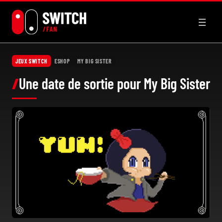
Aller
au
contenu
JEUX SWITCH
ESHOP
MY BIG SISTER
Une date de sortie pour My Big Sister