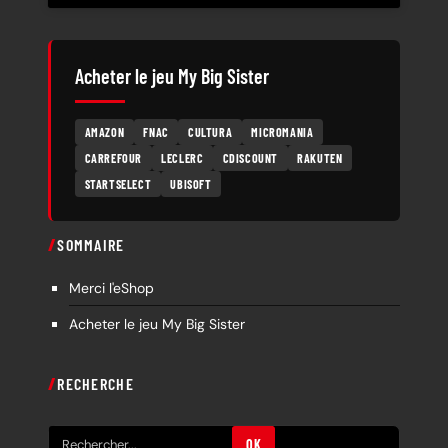
Acheter le jeu My Big Sister
AMAZON
FNAC
CULTURA
MICROMANIA
CARREFOUR
LECLERC
CDISCOUNT
RAKUTEN
STARTSELECT
UBISOFT
SOMMAIRE
Merci l'eShop
Acheter le jeu My Big Sister
RECHERCHE
R
OK