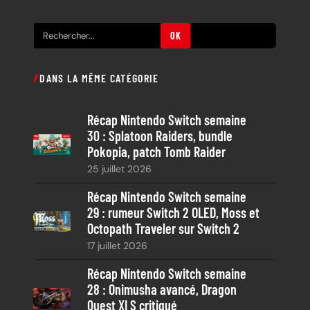
R
OK
e
c
DANS LA MÊME CATÉGORIE
h
e
Récap Nintendo Switch semaine
r
30 : Splatoon Raiders, bundle
c
Pokopia, patch Tomb Raider
h
25 juillet 2026
e
Récap Nintendo Switch semaine
29 : rumeur Switch 2 OLED, Moss et
Octopath Traveler sur Switch 2
17 juillet 2026
Récap Nintendo Switch semaine
28 : Onimusha avancé, Dragon
Quest XI S critiqué