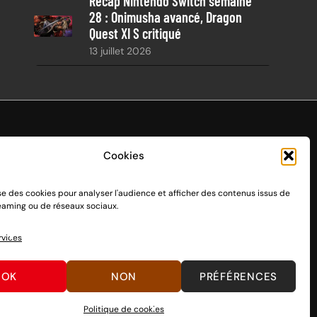
Récap Nintendo Switch semaine
28 : Onimusha avancé, Dragon
Quest XI S critiqué
13 juillet 2026
Cookies
ise des cookies pour analyser l'audience et afficher des contenus issus de
endo Switch 1 et 2, sortie le 3 mars 2017.
reaming ou de réseaux sociaux.
n passant par des dons, découvrez
comment nous aider
à
rvices
OK
NON
PRÉFÉRENCES
Politique de cookies