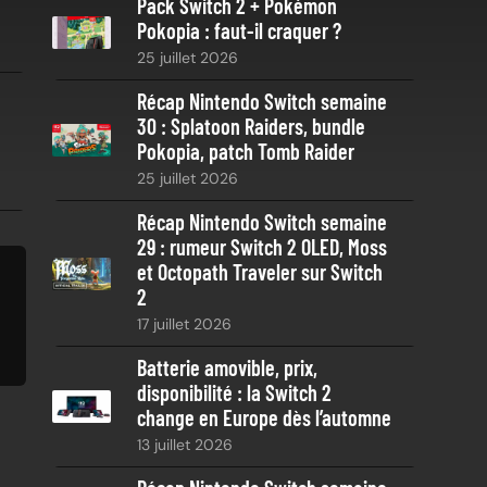
Pack Switch 2 + Pokémon
r
Pokopia : faut-il craquer ?
c
25 juillet 2026
h
e
Récap Nintendo Switch semaine
30 : Splatoon Raiders, bundle
Pokopia, patch Tomb Raider
25 juillet 2026
Récap Nintendo Switch semaine
29 : rumeur Switch 2 OLED, Moss
et Octopath Traveler sur Switch
2
17 juillet 2026
Batterie amovible, prix,
disponibilité : la Switch 2
change en Europe dès l’automne
13 juillet 2026