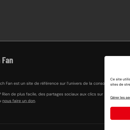
 Fan
Ce site util
h Fan est un site de référence sur l’univers de la console hybride Nint
sites de st
? Rien de plus facile, des partages sociaux aux clics sur nos liens e
Gérer les se
ou
nous faire un don
.