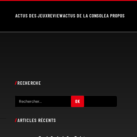
ACTUS DES JEUX
REVIEW
ACTUS DE LA CONSOLE
A PROPOS
RECHERCHE
R
OK
e
c
ARTICLES RÉCENTS
h
e