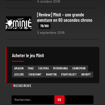
4 octobre 2018
[Review] Minit – une grande
aventure en 60 secondes chrono
3 septembre 2018
Acheter le jeu Minit
AMAZON
FNAC
CULTURA
MICROMANIA
CARREFOUR
LECLERC
CDISCOUNT
RAKUTEN
STARTSELECT
UBISOFT
RECHERCHE
R
OK
e