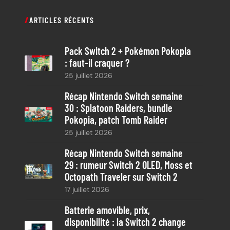
c
ARTICLES RÉCENTS
h
e
Pack Switch 2 + Pokémon Pokopia
r
: faut-il craquer ?
c
25 juillet 2026
h
e
Récap Nintendo Switch semaine
30 : Splatoon Raiders, bundle
Pokopia, patch Tomb Raider
25 juillet 2026
Récap Nintendo Switch semaine
29 : rumeur Switch 2 OLED, Moss et
Octopath Traveler sur Switch 2
17 juillet 2026
Batterie amovible, prix,
disponibilité : la Switch 2 change