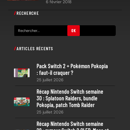
6 février 2018
RECHERCHE
R
OK
e
c
ARTICLES RÉCENTS
h
e
Pack Switch 2 + Pokémon Pokopia
r
: faut-il craquer ?
c
25 juillet 2026
h
e
Récap Nintendo Switch semaine
30 : Splatoon Raiders, bundle
Pokopia, patch Tomb Raider
25 juillet 2026
Récap Nintendo Switch semaine