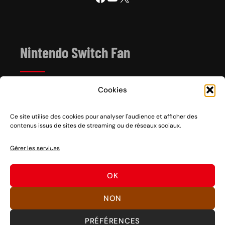
Nintendo Switch Fan
Cookies
Depuis 2017, Nintendo Switch Fan est un site de
référence sur l’univers de la console hybride Nintendo
Switch 1 et 2, sortie le 3 mars 2017.
Ce site utilise des cookies pour analyser l'audience et afficher des
contenus issus de sites de streaming ou de réseaux sociaux.
Vous voulez nous soutenir ? Rien de plus facile, des
partages sociaux aux clics sur nos liens en passant par
Gérer les services
des dons, découvrez
comment nous aider
à pérenniser
notre activité ou
nous faire un don
.
OK
Bons jeux !
NON
PRÉFÉRENCES