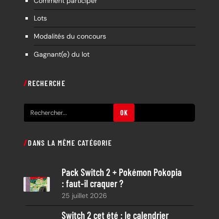
Comment participer
Lots
Modalités du concours
Gagnant(e) du lot
RECHERCHE
R
OK
e
c
DANS LA MÊME CATÉGORIE
h
e
Pack Switch 2 + Pokémon Pokopia
r
: faut-il craquer ?
c
25 juillet 2026
h
e
Switch 2 cet été : le calendrier