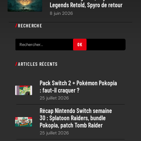
Legends Retold, Spyro de retour
8 juin 2026
RECHERCHE
R
OK
e
c
ARTICLES RÉCENTS
h
e
Pack Switch 2 + Pokémon Pokopia
r
: faut-il craquer ?
c
25 juillet 2026
h
e
Récap Nintendo Switch semaine
30 : Splatoon Raiders, bundle
Pokopia, patch Tomb Raider
25 juillet 2026