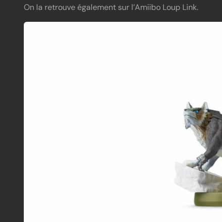
On la retrouve également sur l’Amiibo Loup Link.