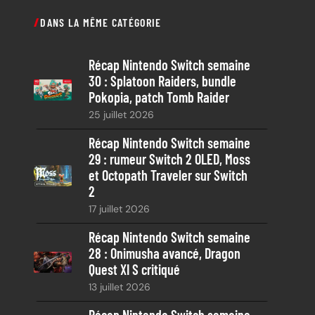
c
DANS LA MÊME CATÉGORIE
h
e
Récap Nintendo Switch semaine
r
30 : Splatoon Raiders, bundle
c
Pokopia, patch Tomb Raider
h
25 juillet 2026
e
Récap Nintendo Switch semaine
29 : rumeur Switch 2 OLED, Moss
et Octopath Traveler sur Switch
2
17 juillet 2026
Récap Nintendo Switch semaine
28 : Onimusha avancé, Dragon
Quest XI S critiqué
13 juillet 2026
Récap Nintendo Switch semaine