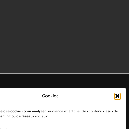
Cookies
ise des cookies pour analyser l'audience et afficher des contenus issus de
endo Switch 1 et 2, sortie le 3 mars 2017.
reaming ou de réseaux sociaux.
n passant par des dons, découvrez
comment nous aider
à