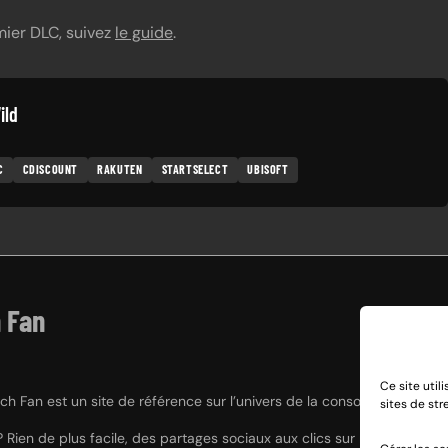
mier DLC, suivez
le guide
.
ild
C
CDISCOUNT
RAKUTEN
STARTSELECT
UBISOFT
 Fan
Ce site util
h Fan est un site de référence sur l’univers de la console hybride Nint
sites de st
? Rien de plus facile, des partages sociaux aux clics sur nos liens e