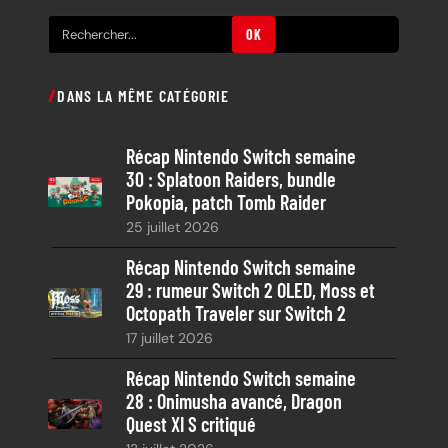
R
OK
e
c
DANS LA MÊME CATÉGORIE
h
e
Récap Nintendo Switch semaine
r
30 : Splatoon Raiders, bundle
c
Pokopia, patch Tomb Raider
h
25 juillet 2026
e
Récap Nintendo Switch semaine
29 : rumeur Switch 2 OLED, Moss et
Octopath Traveler sur Switch 2
17 juillet 2026
Récap Nintendo Switch semaine
28 : Onimusha avancé, Dragon
Quest XI S critiqué