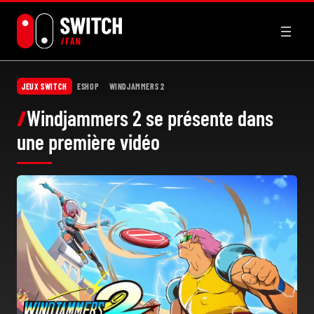
Aller
au
contenu
JEUX SWITCH
ESHOP
WINDJAMMERS 2
Windjammers 2 se présente dans
une première vidéo