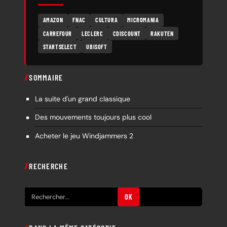
AMAZON
FNAC
CULTURA
MICROMANIA
CARREFOUR
LECLERC
CDISCOUNT
RAKUTEN
STARTSELECT
UBISOFT
SOMMAIRE
La suite d'un grand classique
Des mouvements toujours plus cool
Acheter le jeu Windjammers 2
RECHERCHE
R
OK
e
c