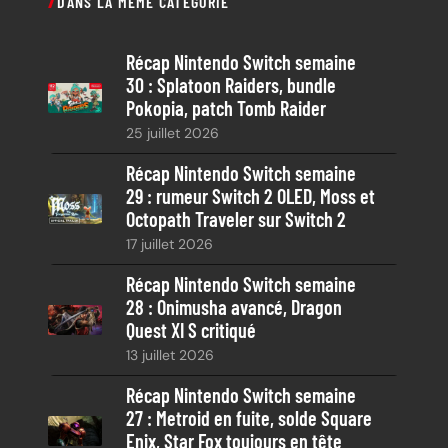
DANS LA MÊME CATÉGORIE
h
e
Récap Nintendo Switch semaine
r
30 : Splatoon Raiders, bundle
c
Pokopia, patch Tomb Raider
h
25 juillet 2026
e
Récap Nintendo Switch semaine
29 : rumeur Switch 2 OLED, Moss et
Octopath Traveler sur Switch 2
17 juillet 2026
Récap Nintendo Switch semaine
28 : Onimusha avancé, Dragon
Quest XI S critiqué
13 juillet 2026
Récap Nintendo Switch semaine
27 : Metroid en fuite, solde Square
Enix, Star Fox toujours en tête