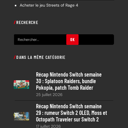
Acheter le jeu Streets of Rage 4
RECHERCHE
R
OK
e
c
DANS LA MÊME CATÉGORIE
h
e
Récap Nintendo Switch semaine
r
30 : Splatoon Raiders, bundle
c
Pokopia, patch Tomb Raider
h
25 juillet 2026
e
Récap Nintendo Switch semaine
29 : rumeur Switch 2 OLED, Moss et
Octopath Traveler sur Switch 2
17 juillet 2026