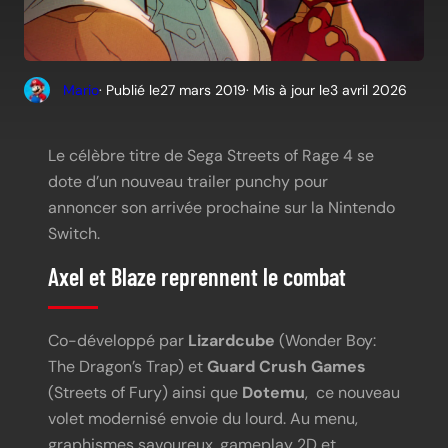
Mario
· Publié le
27 mars 2019
· Mis à jour le
3 avril 2026
Le célèbre titre de Sega Streets of Rage 4 se
dote d’un nouveau trailer punchy pour
annoncer son arrivée prochaine sur la Nintendo
Switch.
Axel et Blaze reprennent le combat
Co-développé par
Lizardcube
(Wonder Boy:
The Dragon’s Trap) et
Guard Crush Games
(Streets of Fury) ainsi que
Dotemu
, ce nouveau
volet modernisé envoie du lourd. Au menu,
graphismes savoureux, gameplay 2D et