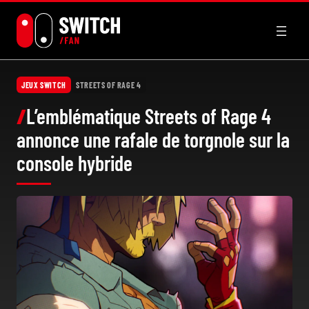
Aller
au
contenu
JEUX SWITCH
STREETS OF RAGE 4
L’emblématique Streets of Rage 4
annonce une rafale de torgnole sur la
console hybride