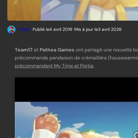
Mario
· Publié le
4 avril 2019
· Mis à jour le
3 avril 2026
Team17
et
Pathea Games
ont partagé une nouvelle b
précommande pendaison de crémaillère (housewarming 
précommandant My Time at Portia
.