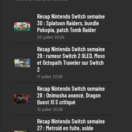
h
e
Récap Nintendo Switch semaine
r
30 : Splatoon Raiders, bundle
c
Pokopia, patch Tomb Raider
h
25 juillet 2026
e
Récap Nintendo Switch semaine
29 : rumeur Switch 2 OLED, Moss
et Octopath Traveler sur Switch
2
17 juillet 2026
Récap Nintendo Switch semaine
28 : Onimusha avancé, Dragon
Quest XI S critiqué
13 juillet 2026
Récap Nintendo Switch semaine
27 : Metroid en fuite, solde