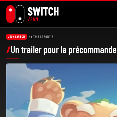
Aller
au
contenu
JEUX SWITCH
MY TIME AT PORTIA
Un trailer pour la précommande