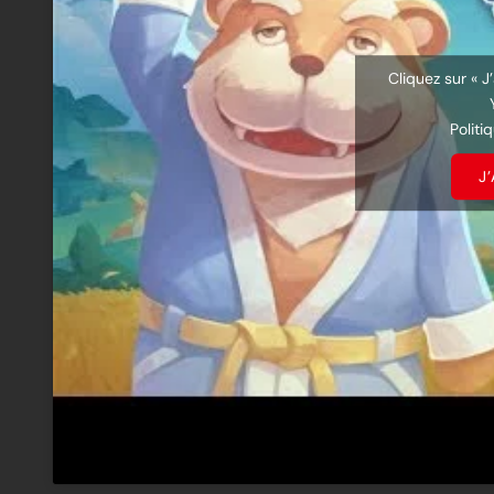
Cliquez sur « J
Politi
J