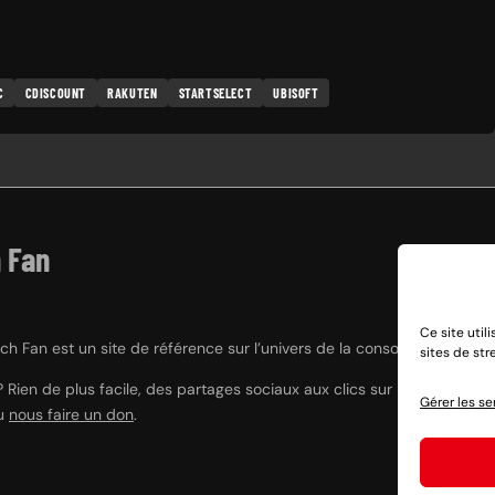
C
CDISCOUNT
RAKUTEN
STARTSELECT
UBISOFT
 Fan
Ce site util
h Fan est un site de référence sur l’univers de la console hybride Nint
sites de st
? Rien de plus facile, des partages sociaux aux clics sur nos liens e
Gérer les se
ou
nous faire un don
.