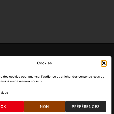
Cookies
ise des cookies pour analyser l'audience et afficher des contenus issus de
endo Switch 1 et 2, sortie le 3 mars 2017.
reaming ou de réseaux sociaux.
n passant par des dons, découvrez
comment nous aider
à
rvices
OK
NON
PRÉFÉRENCES