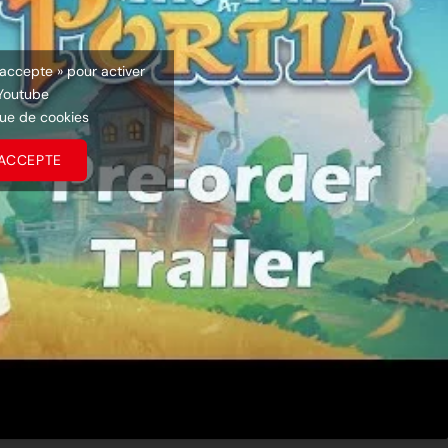
’accepte » pour activer
Youtube
que de cookies
’ACCEPTE