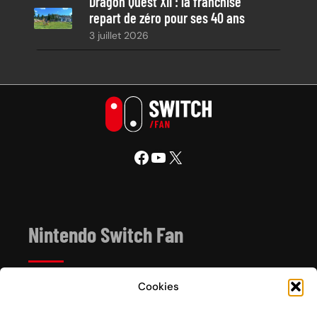
Dragon Quest XII : la franchise
repart de zéro pour ses 40 ans
3 juillet 2026
Facebook
YouTube
X
Nintendo Switch Fan
Cookies
Depuis 2017, Nintendo Switch Fan est un site de
référence sur l’univers de la console hybride Nintendo