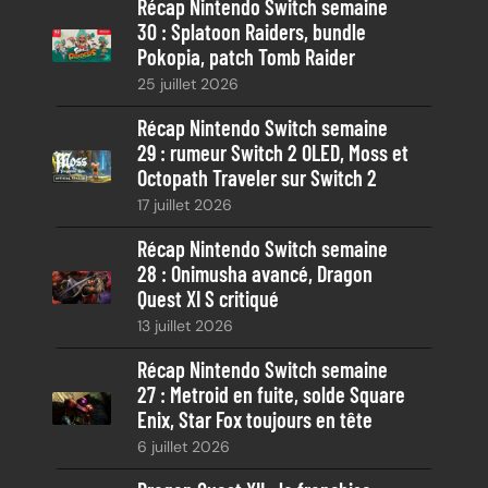
Récap Nintendo Switch semaine
r
30 : Splatoon Raiders, bundle
c
Pokopia, patch Tomb Raider
h
25 juillet 2026
e
Récap Nintendo Switch semaine
29 : rumeur Switch 2 OLED, Moss et
Octopath Traveler sur Switch 2
17 juillet 2026
Récap Nintendo Switch semaine
28 : Onimusha avancé, Dragon
Quest XI S critiqué
13 juillet 2026
Récap Nintendo Switch semaine
27 : Metroid en fuite, solde Square
Enix, Star Fox toujours en tête
6 juillet 2026