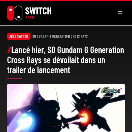
Aller
au
contenu
JEUX SWITCH
SD GUNDAM G GENERATION CROSS RAYS
Lancé hier, SD Gundam G Generation
Cross Rays se dévoilait dans un
trailer de lancement