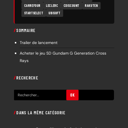
CARREFOUR
LECLERC
CDISCOUNT
RAKUTEN
STARTSELECT
UBISOFT
SOMMAIRE
Trailer de lancement
Acheter le jeu SD Gundam G Generation Cross
Rays
RECHERCHE
R
OK
e
c
DANS LA MÊME CATÉGORIE
h
e