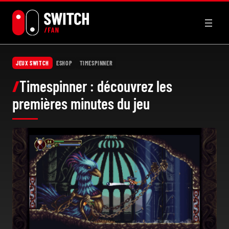
Aller
au
contenu
JEUX SWITCH
ESHOP
TIMESPINNER
Timespinner : découvrez les
premières minutes du jeu