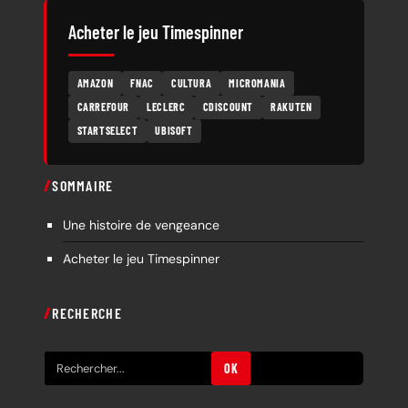
Acheter le jeu Timespinner
AMAZON
FNAC
CULTURA
MICROMANIA
CARREFOUR
LECLERC
CDISCOUNT
RAKUTEN
STARTSELECT
UBISOFT
SOMMAIRE
Une histoire de vengeance
Acheter le jeu Timespinner
RECHERCHE
R
OK
e