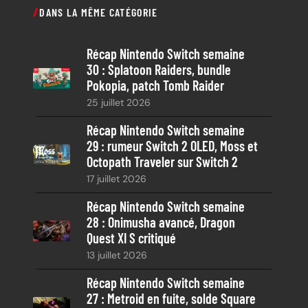
c
DANS LA MÊME CATÉGORIE
h
e
Récap Nintendo Switch semaine
r
30 : Splatoon Raiders, bundle
c
Pokopia, patch Tomb Raider
h
25 juillet 2026
e
Récap Nintendo Switch semaine
29 : rumeur Switch 2 OLED, Moss et
Octopath Traveler sur Switch 2
17 juillet 2026
Récap Nintendo Switch semaine
28 : Onimusha avancé, Dragon
Quest XI S critiqué
13 juillet 2026
Récap Nintendo Switch semaine
27 : Metroid en fuite, solde Square