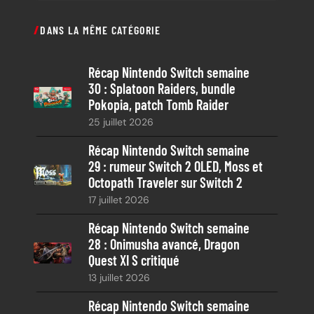
c
DANS LA MÊME CATÉGORIE
h
e
Récap Nintendo Switch semaine
r
30 : Splatoon Raiders, bundle
c
Pokopia, patch Tomb Raider
h
25 juillet 2026
e
Récap Nintendo Switch semaine
29 : rumeur Switch 2 OLED, Moss et
Octopath Traveler sur Switch 2
17 juillet 2026
Récap Nintendo Switch semaine
28 : Onimusha avancé, Dragon
Quest XI S critiqué
13 juillet 2026
Récap Nintendo Switch semaine