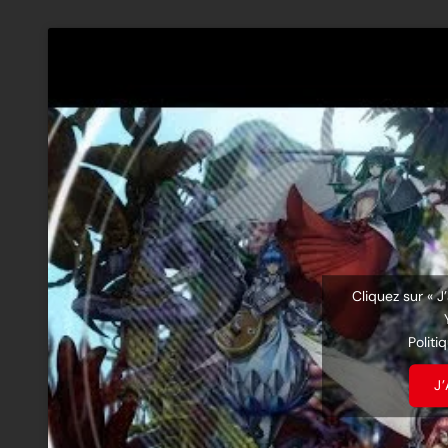
Cliquez sur « J
Politi
J