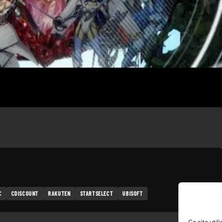
C
CDISCOUNT
RAKUTEN
STARTSELECT
UBISOFT