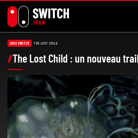
Aller
au
contenu
JEUX SWITCH
THE LOST CHILD
The Lost Child : un nouveau trail