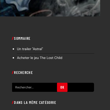
SOMMAIRE
Un trailer "Astral"
Acheter le jeu The Lost Child
RECHERCHE
R
OK
e
c
DANS LA MÊME CATÉGORIE
h