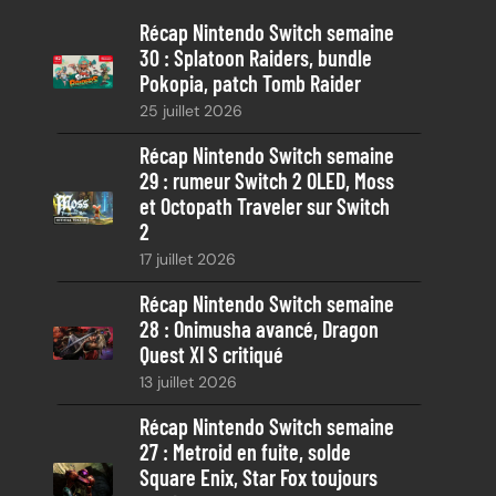
e
Récap Nintendo Switch semaine
r
30 : Splatoon Raiders, bundle
c
Pokopia, patch Tomb Raider
h
25 juillet 2026
e
Récap Nintendo Switch semaine
29 : rumeur Switch 2 OLED, Moss
et Octopath Traveler sur Switch
2
17 juillet 2026
Récap Nintendo Switch semaine
28 : Onimusha avancé, Dragon
Quest XI S critiqué
13 juillet 2026
Récap Nintendo Switch semaine
27 : Metroid en fuite, solde
Square Enix, Star Fox toujours