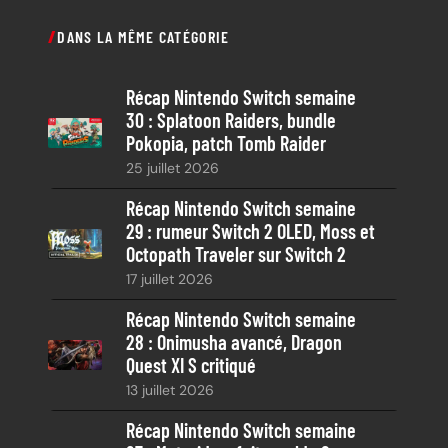
c
DANS LA MÊME CATÉGORIE
h
e
Récap Nintendo Switch semaine
r
30 : Splatoon Raiders, bundle
c
Pokopia, patch Tomb Raider
h
25 juillet 2026
e
Récap Nintendo Switch semaine
29 : rumeur Switch 2 OLED, Moss et
Octopath Traveler sur Switch 2
17 juillet 2026
Récap Nintendo Switch semaine
28 : Onimusha avancé, Dragon
Quest XI S critiqué
13 juillet 2026
Récap Nintendo Switch semaine