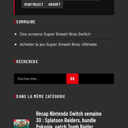
STARTSELECT
UBISOFT
SOMMAIRE
Des screens Super Smash Bros Switch
Acheter le jeu Super Smash Bros. Ultimate
RECHERCHE
R
OK
e
c
DANS LA MÊME CATÉGORIE
h
e
Récap Nintendo Switch semaine
r
30 : Splatoon Raiders, bundle
c
Pokopia, patch Tomb Raider