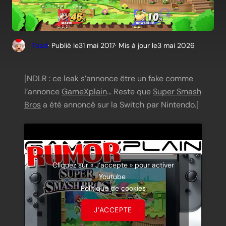
Toad
· Publié le
31 mai 2017
· Mis à jour le
3 mai 2026
[NDLR : ce leak s’annonce être un fake comme
l’annonce
GameXplain
… Reste que
Super Smash
Bros
a été annoncé sur la Switch par Nintendo.]
Cliquez sur « J’accepte » pour activer
Youtube
Politique de cookies
J’ACCEPTE