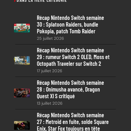
h
e
Récap Nintendo Switch semaine
r
30 : Splatoon Raiders, bundle
c
Pokopia, patch Tomb Raider
h
25 juillet 2026
e
Récap Nintendo Switch semaine
29 : rumeur Switch 2 OLED, Moss et
Octopath Traveler sur Switch 2
17 juillet 2026
Récap Nintendo Switch semaine
28 : Onimusha avancé, Dragon
Quest XI S critiqué
13 juillet 2026
Récap Nintendo Switch semaine
27 : Metroid en fuite, solde Square
Enix, Star Fox toujours en tête