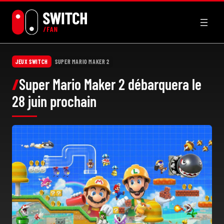
Aller
au
contenu
JEUX SWITCH
SUPER MARIO MAKER 2
Super Mario Maker 2 débarquera le
28 juin prochain