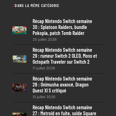
c
DANS LA MÊME CATÉGORIE
h
e
Récap Nintendo Switch semaine
r
30 : Splatoon Raiders, bundle
c
Pokopia, patch Tomb Raider
h
25 juillet 2026
e
Récap Nintendo Switch semaine
29 : rumeur Switch 2 OLED, Moss et
Octopath Traveler sur Switch 2
17 juillet 2026
Récap Nintendo Switch semaine
28 : Onimusha avancé, Dragon
Quest XI S critiqué
13 juillet 2026
Récap Nintendo Switch semaine
27 : Metroid en fuite, solde Square