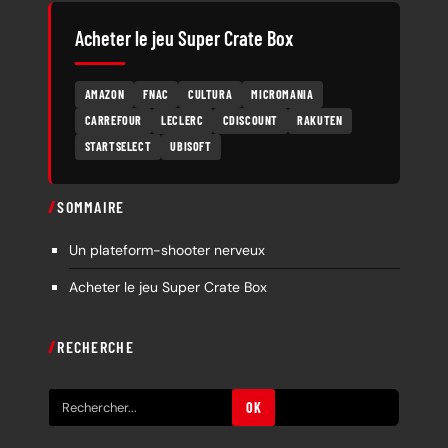
Acheter le jeu Super Crate Box
AMAZON
FNAC
CULTURA
MICROMANIA
CARREFOUR
LECLERC
CDISCOUNT
RAKUTEN
STARTSELECT
UBISOFT
SOMMAIRE
Un plateform-shooter nerveux
Acheter le jeu Super Crate Box
RECHERCHE
R
OK
e