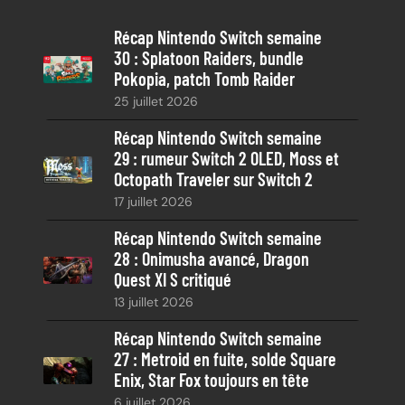
e
Récap Nintendo Switch semaine
r
30 : Splatoon Raiders, bundle
c
Pokopia, patch Tomb Raider
h
25 juillet 2026
e
Récap Nintendo Switch semaine
29 : rumeur Switch 2 OLED, Moss et
Octopath Traveler sur Switch 2
17 juillet 2026
Récap Nintendo Switch semaine
28 : Onimusha avancé, Dragon
Quest XI S critiqué
13 juillet 2026
Récap Nintendo Switch semaine
27 : Metroid en fuite, solde Square
Enix, Star Fox toujours en tête
6 juillet 2026