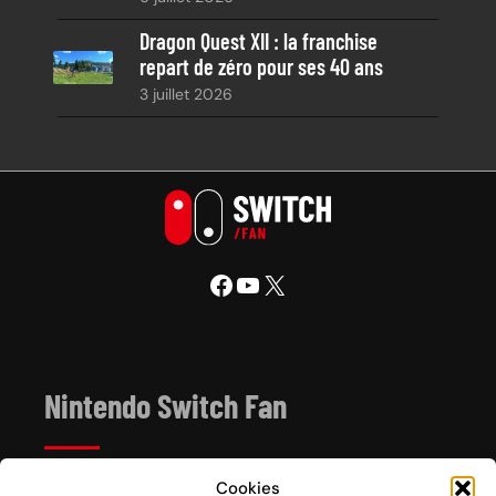
Dragon Quest XII : la franchise
repart de zéro pour ses 40 ans
3 juillet 2026
Facebook
YouTube
X
Nintendo Switch Fan
Cookies
Depuis 2017, Nintendo Switch Fan est un site de