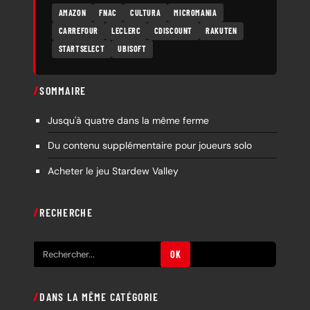
AMAZON
FNAC
CULTURA
MICROMANIA
CARREFOUR
LECLERC
CDISCOUNT
RAKUTEN
STARTSELECT
UBISOFT
SOMMAIRE
Jusqu'à quatre dans la même ferme
Du contenu supplémentaire pour joueurs solo
Acheter le jeu Stardew Valley
RECHERCHE
R
OK
e
c
DANS LA MÊME CATÉGORIE
h