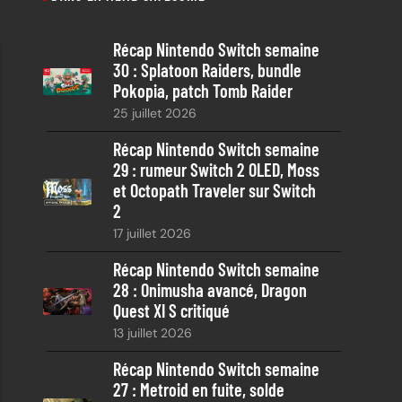
h
e
Récap Nintendo Switch semaine
r
30 : Splatoon Raiders, bundle
c
Pokopia, patch Tomb Raider
h
25 juillet 2026
e
Récap Nintendo Switch semaine
29 : rumeur Switch 2 OLED, Moss
et Octopath Traveler sur Switch
2
17 juillet 2026
Récap Nintendo Switch semaine
28 : Onimusha avancé, Dragon
Quest XI S critiqué
13 juillet 2026
Récap Nintendo Switch semaine
27 : Metroid en fuite, solde