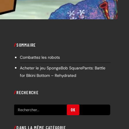
SOMMAIRE
Combattez les robots
Acheter le jeu SpongeBob SquarePants: Battle
for Bikini Bottom – Rehydrated
RECHERCHE
R
OK
e
c
DANS LA MÊME CATÉGORIE