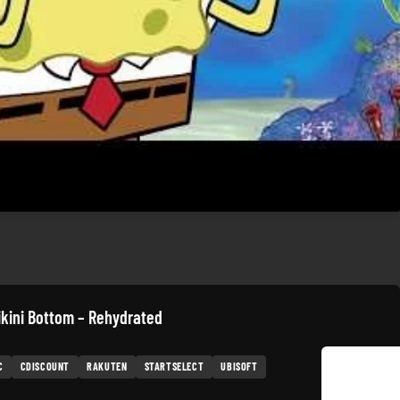
ikini Bottom – Rehydrated
C
CDISCOUNT
RAKUTEN
STARTSELECT
UBISOFT