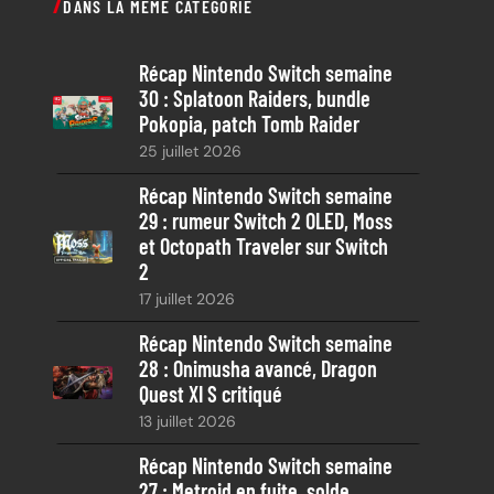
DANS LA MÊME CATÉGORIE
h
e
Récap Nintendo Switch semaine
r
30 : Splatoon Raiders, bundle
c
Pokopia, patch Tomb Raider
h
25 juillet 2026
e
Récap Nintendo Switch semaine
29 : rumeur Switch 2 OLED, Moss
et Octopath Traveler sur Switch
2
17 juillet 2026
Récap Nintendo Switch semaine
28 : Onimusha avancé, Dragon
Quest XI S critiqué
13 juillet 2026
Récap Nintendo Switch semaine
27 : Metroid en fuite, solde