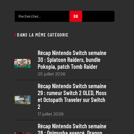
R
OK
e
c
DANS LA MÊME CATÉGORIE
h
e
Récap Nintendo Switch semaine
r
30 : Splatoon Raiders, bundle
c
Pokopia, patch Tomb Raider
h
25 juillet 2026
e
Récap Nintendo Switch semaine
29 : rumeur Switch 2 OLED, Moss
et Octopath Traveler sur Switch
2
17 juillet 2026
Récap Nintendo Switch semaine
28 : Onimusha avancé, Dragon