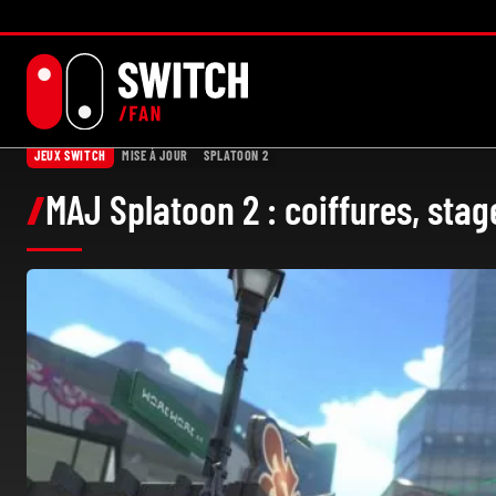
Aller
au
contenu
JEUX SWITCH
MISE À JOUR
SPLATOON 2
MAJ Splatoon 2 : coiffures, st