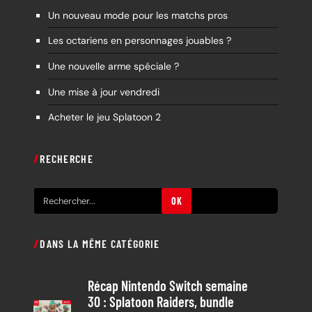
Un nouveau mode pour les matchs pros
Les octariens en personnages jouables ?
Une nouvelle arme spéciale ?
Une mise à jour vendredi
Acheter le jeu Splatoon 2
RECHERCHE
R
OK
e
c
DANS LA MÊME CATÉGORIE
h
e
Récap Nintendo Switch semaine
r
30 : Splatoon Raiders, bundle
c