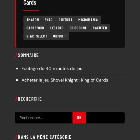
Cards
AMAZON
FNAC
CULTURA
MICROMANIA
CARREFOUR
LECLERC
CDISCOUNT
RAKUTEN
STARTSELECT
UBISOFT
SOMMAIRE
Footage de 40 minutes de jeu
Acheter le jeu Shovel Knight : King of Cards
RECHERCHE
R
OK
e
c
DANS LA MÊME CATÉGORIE
h