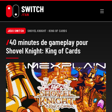
Aller
au
contenu
JEUX SWITCH
SHOVEL KNIGHT : KING OF CARDS
40 minutes de gameplay pour
Shovel Knight: King of Cards