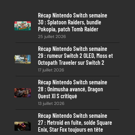
e
Récap Nintendo Switch semaine
r
30 : Splatoon Raiders, bundle
c
Pokopia, patch Tomb Raider
h
25 juillet 2026
e
Récap Nintendo Switch semaine
29 : rumeur Switch 2 OLED, Moss et
Octopath Traveler sur Switch 2
17 juillet 2026
Récap Nintendo Switch semaine
28 : Onimusha avancé, Dragon
Quest XI S critiqué
13 juillet 2026
Récap Nintendo Switch semaine
27 : Metroid en fuite, solde Square
Enix, Star Fox toujours en tête