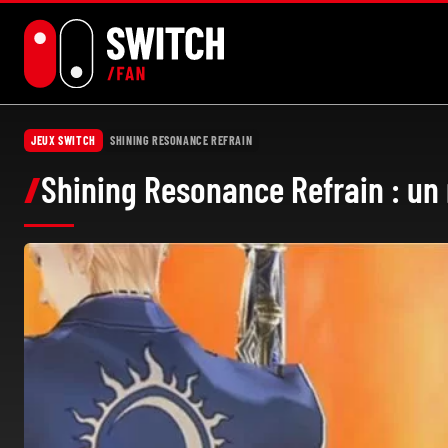
Aller
au
contenu
JEUX SWITCH
SHINING RESONANCE REFRAIN
Shining Resonance Refrain : un 