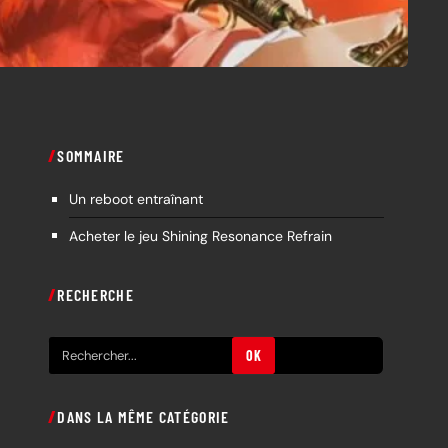
SOMMAIRE
Un reboot entraînant
Acheter le jeu Shining Resonance Refrain
RECHERCHE
R
OK
e
c
DANS LA MÊME CATÉGORIE
h