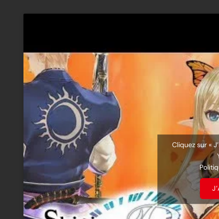
Cliquez sur « J
Politi
J