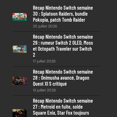
e
Récap Nintendo Switch semaine
r
30 : Splatoon Raiders, bundle
c
Pokopia, patch Tomb Raider
h
25 juillet 2026
e
Récap Nintendo Switch semaine
29 : rumeur Switch 2 OLED, Moss
et Octopath Traveler sur Switch
2
17 juillet 2026
Récap Nintendo Switch semaine
28 : Onimusha avancé, Dragon
Quest XI S critiqué
13 juillet 2026
Récap Nintendo Switch semaine
27 : Metroid en fuite, solde
Square Enix, Star Fox toujours