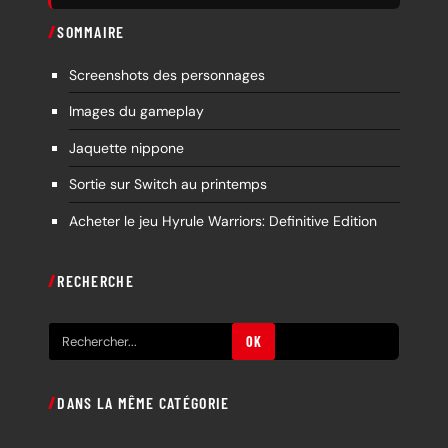
SOMMAIRE
Screenshots des personnages
Images du gameplay
Jaquette nippone
Sortie sur Switch au printemps
Acheter le jeu Hyrule Warriors: Definitive Edition
RECHERCHE
R
OK
e
c
DANS LA MÊME CATÉGORIE
h
e