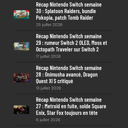
Récap Nintendo Switch semaine
r
30 : Splatoon Raiders, bundle
c
Pokopia, patch Tomb Raider
h
25 juillet 2026
e
Récap Nintendo Switch semaine
29 : rumeur Switch 2 OLED, Moss et
Octopath Traveler sur Switch 2
17 juillet 2026
Récap Nintendo Switch semaine
28 : Onimusha avancé, Dragon
Quest XI S critiqué
13 juillet 2026
Récap Nintendo Switch semaine
27 : Metroid en fuite, solde Square
Enix, Star Fox toujours en tête
6 juillet 2026