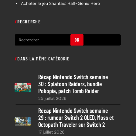
Acheter le jeu Shantae: Half-Genie Hero
RECHERCHE
R
OK
e
c
DANS LA MÊME CATÉGORIE
h
e
Récap Nintendo Switch semaine
r
30 : Splatoon Raiders, bundle
c
Pokopia, patch Tomb Raider
h
25 juillet 2026
e
Récap Nintendo Switch semaine
29 : rumeur Switch 2 OLED, Moss et
Octopath Traveler sur Switch 2
17 juillet 2026