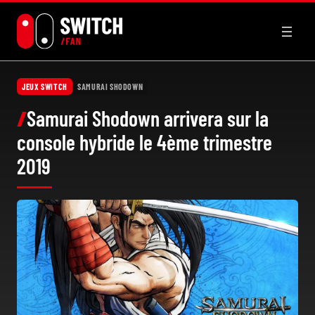
Aller
au
contenu
JEUX SWITCH
SAMURAI SHODOWN
Samurai Shodown arrivera sur la
console hybride le 4ème trimestre
2019