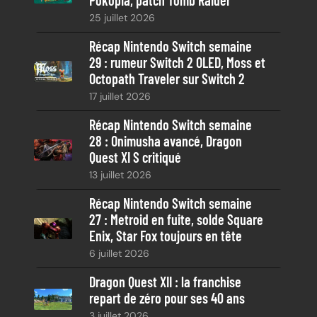
Pokopia, patch Tomb Raider
h
25 juillet 2026
e
Récap Nintendo Switch semaine
29 : rumeur Switch 2 OLED, Moss et
Octopath Traveler sur Switch 2
17 juillet 2026
Récap Nintendo Switch semaine
28 : Onimusha avancé, Dragon
Quest XI S critiqué
13 juillet 2026
Récap Nintendo Switch semaine
27 : Metroid en fuite, solde Square
Enix, Star Fox toujours en tête
6 juillet 2026
Dragon Quest XII : la franchise
repart de zéro pour ses 40 ans
3 juillet 2026