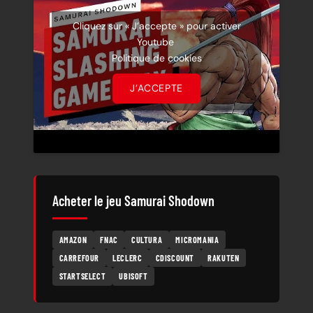
Cliquez sur « J’accepte » pour activer
Youtube
Politique de cookies
J’ACCEPTE
Acheter le jeu Samurai Shodown
AMAZON
FNAC
CULTURA
MICROMANIA
CARREFOUR
LECLERC
CDISCOUNT
RAKUTEN
STARTSELECT
UBISOFT