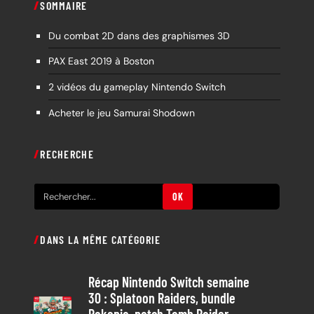
SOMMAIRE
Du combat 2D dans des graphismes 3D
PAX East 2019 à Boston
2 vidéos du gameplay Nintendo Switch
Acheter le jeu Samurai Shodown
RECHERCHE
R
OK
e
c
DANS LA MÊME CATÉGORIE
h
e
Récap Nintendo Switch semaine
r
30 : Splatoon Raiders, bundle
c