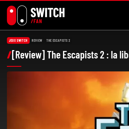
Aller
au
contenu
JEUX SWITCH
REVIEW
THE ESCAPISTS 2
[Review] The Escapists 2 : la li