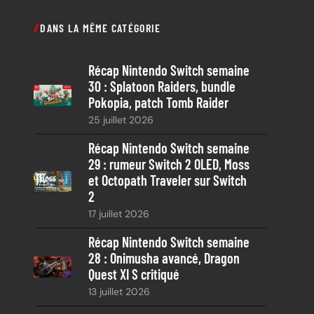
c
DANS LA MÊME CATÉGORIE
h
e
Récap Nintendo Switch semaine
r
30 : Splatoon Raiders, bundle
c
Pokopia, patch Tomb Raider
h
25 juillet 2026
e
Récap Nintendo Switch semaine
29 : rumeur Switch 2 OLED, Moss
et Octopath Traveler sur Switch
2
17 juillet 2026
Récap Nintendo Switch semaine
28 : Onimusha avancé, Dragon
Quest XI S critiqué
13 juillet 2026