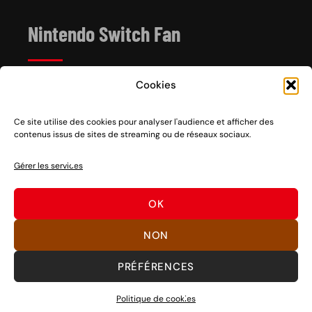
Nintendo Switch Fan
Cookies
Depuis 2017, Nintendo Switch Fan est un site de
référence sur l’univers de la console hybride Nintendo
Switch 1 et 2, sortie le 3 mars 2017.
Ce site utilise des cookies pour analyser l'audience et afficher des
contenus issus de sites de streaming ou de réseaux sociaux.
Vous voulez nous soutenir ? Rien de plus facile, des
partages sociaux aux clics sur nos liens en passant par
Gérer les services
des dons, découvrez
comment nous aider
à pérenniser
notre activité ou
nous faire un don
.
OK
Bons jeux !
NON
PRÉFÉRENCES
©
SWITCH FAN
Politique de cookies