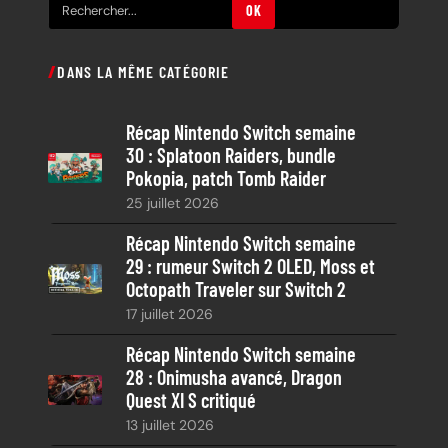
R
OK
e
c
DANS LA MÊME CATÉGORIE
h
e
Récap Nintendo Switch semaine
r
30 : Splatoon Raiders, bundle
c
Pokopia, patch Tomb Raider
h
25 juillet 2026
e
Récap Nintendo Switch semaine
29 : rumeur Switch 2 OLED, Moss et
Octopath Traveler sur Switch 2
17 juillet 2026
Récap Nintendo Switch semaine
28 : Onimusha avancé, Dragon
Quest XI S critiqué
13 juillet 2026