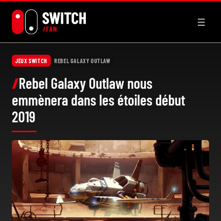
Aller
au
contenu
JEUX SWITCH
REBEL GALAXY OUTLAW
Rebel Galaxy Outlaw nous
emmènera dans les étoiles début
2019