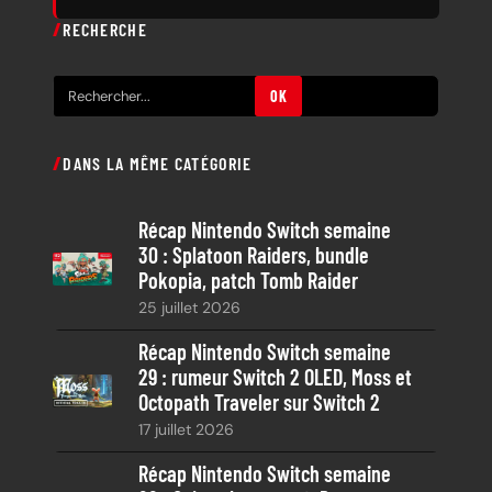
RECHERCHE
R
OK
e
c
DANS LA MÊME CATÉGORIE
h
e
Récap Nintendo Switch semaine
r
30 : Splatoon Raiders, bundle
c
Pokopia, patch Tomb Raider
h
25 juillet 2026
e
Récap Nintendo Switch semaine
29 : rumeur Switch 2 OLED, Moss et
Octopath Traveler sur Switch 2
17 juillet 2026
Récap Nintendo Switch semaine