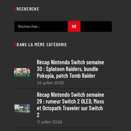
RECHERCHE
R
OK
e
c
DANS LA MÊME CATÉGORIE
h
e
Récap Nintendo Switch semaine
r
30 : Splatoon Raiders, bundle
c
Pokopia, patch Tomb Raider
h
25 juillet 2026
e
Récap Nintendo Switch semaine
29 : rumeur Switch 2 OLED, Moss
et Octopath Traveler sur Switch
2
17 juillet 2026