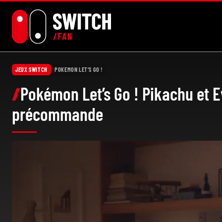
Aller
au
contenu
JEUX SWITCH
POKEMON LET’S GO !
Pokémon Let’s Go ! Pikachu et E
précommande