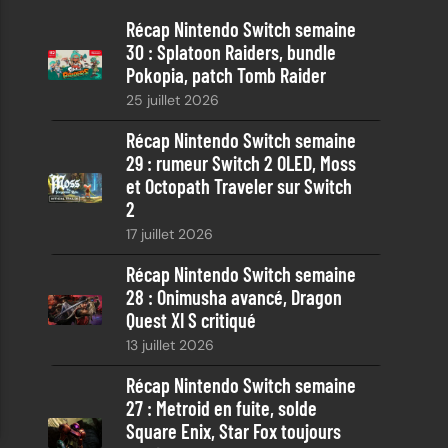
e
Récap Nintendo Switch semaine
r
30 : Splatoon Raiders, bundle
c
Pokopia, patch Tomb Raider
h
25 juillet 2026
e
Récap Nintendo Switch semaine
29 : rumeur Switch 2 OLED, Moss
et Octopath Traveler sur Switch
2
17 juillet 2026
Récap Nintendo Switch semaine
28 : Onimusha avancé, Dragon
Quest XI S critiqué
13 juillet 2026
Récap Nintendo Switch semaine
27 : Metroid en fuite, solde
Square Enix, Star Fox toujours