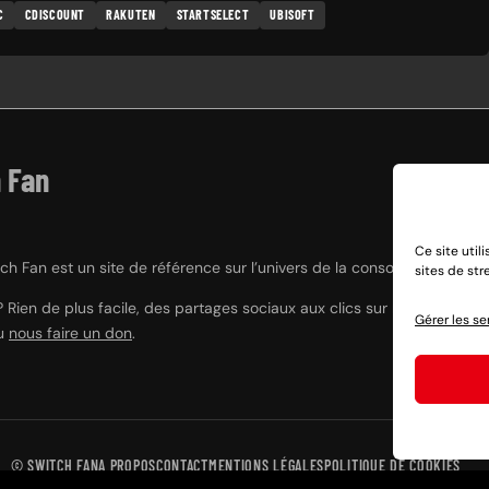
C
CDISCOUNT
RAKUTEN
STARTSELECT
UBISOFT
 Fan
Ce site util
h Fan est un site de référence sur l’univers de la console hybride Nint
sites de st
? Rien de plus facile, des partages sociaux aux clics sur nos liens e
Gérer les se
ou
nous faire un don
.
©
SWITCH FAN
A PROPOS
CONTACT
MENTIONS LÉGALES
POLITIQUE DE COOKIES