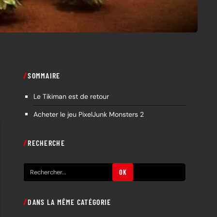
SOMMAIRE
Le Tikiman est de retour
Acheter le jeu PixelJunk Monsters 2
RECHERCHE
R
OK
e
c
DANS LA MÊME CATÉGORIE
h