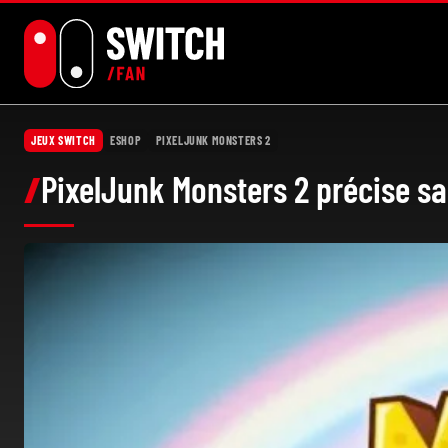
Aller
au
contenu
JEUX SWITCH
ESHOP
PIXELJUNK MONSTERS 2
PixelJunk Monsters 2 précise sa 