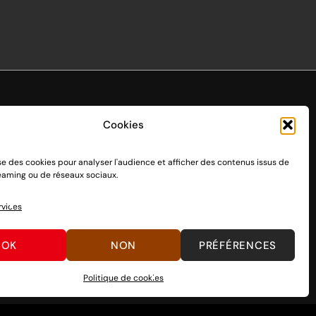
Cookies
ise des cookies pour analyser l'audience et afficher des contenus issus de
endo Switch 1 et 2, sortie le 3 mars 2017.
reaming ou de réseaux sociaux.
n passant par des dons, découvrez
comment nous aider
à
rvices
OK
NON
PRÉFÉRENCES
Politique de cookies