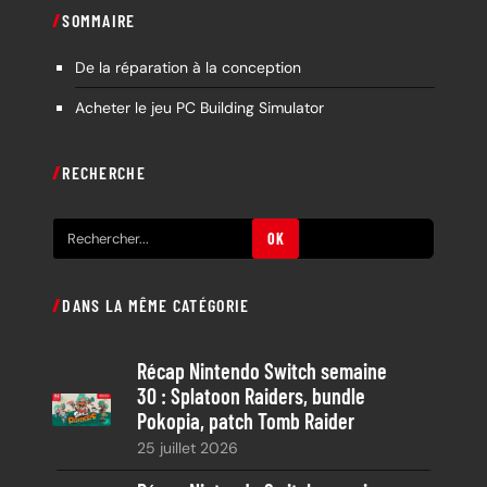
SOMMAIRE
De la réparation à la conception
Acheter le jeu PC Building Simulator
RECHERCHE
R
OK
e
c
DANS LA MÊME CATÉGORIE
h
e
Récap Nintendo Switch semaine
r
30 : Splatoon Raiders, bundle
c
Pokopia, patch Tomb Raider
h
25 juillet 2026
e