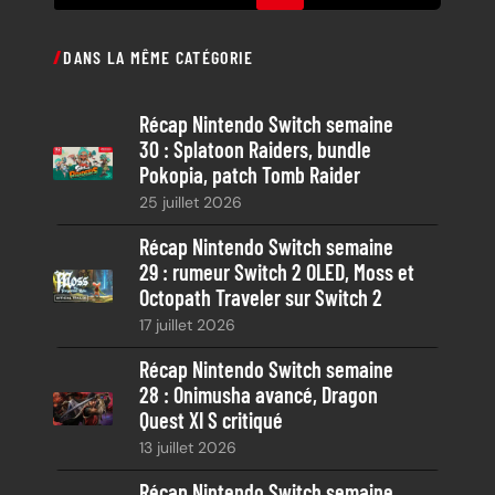
e
c
DANS LA MÊME CATÉGORIE
h
e
Récap Nintendo Switch semaine
r
30 : Splatoon Raiders, bundle
c
Pokopia, patch Tomb Raider
h
25 juillet 2026
e
Récap Nintendo Switch semaine
29 : rumeur Switch 2 OLED, Moss et
Octopath Traveler sur Switch 2
17 juillet 2026
Récap Nintendo Switch semaine
28 : Onimusha avancé, Dragon
Quest XI S critiqué
13 juillet 2026
Récap Nintendo Switch semaine