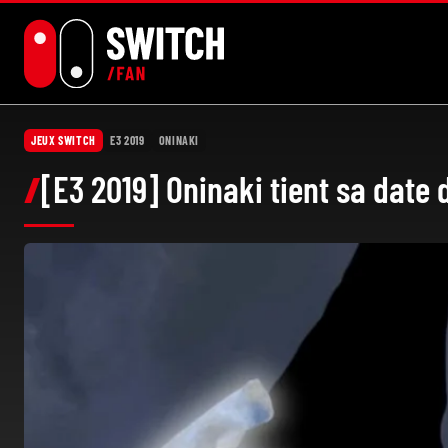
Aller
au
contenu
JEUX SWITCH
E3 2019
ONINAKI
[E3 2019] Oninaki tient sa date 