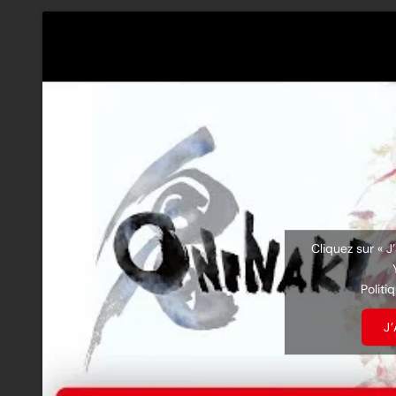
Cliquez sur « J
Politi
J