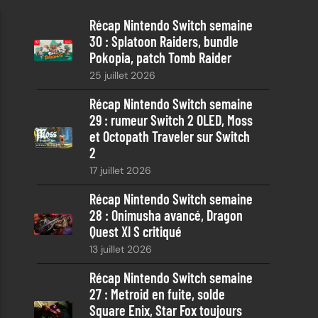
e
Récap Nintendo Switch semaine
r
30 : Splatoon Raiders, bundle
c
Pokopia, patch Tomb Raider
h
25 juillet 2026
e
Récap Nintendo Switch semaine
29 : rumeur Switch 2 OLED, Moss
et Octopath Traveler sur Switch
2
17 juillet 2026
Récap Nintendo Switch semaine
28 : Onimusha avancé, Dragon
Quest XI S critiqué
13 juillet 2026
Récap Nintendo Switch semaine
27 : Metroid en fuite, solde
Square Enix, Star Fox toujours