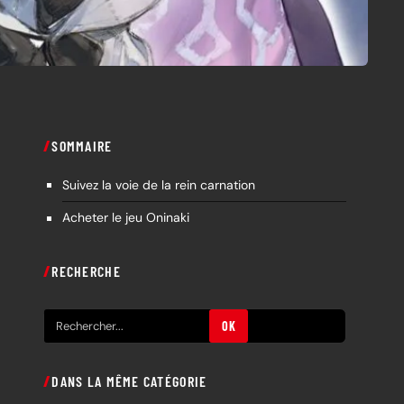
SOMMAIRE
Suivez la voie de la rein carnation
Acheter le jeu Oninaki
RECHERCHE
R
OK
e
c
DANS LA MÊME CATÉGORIE
h