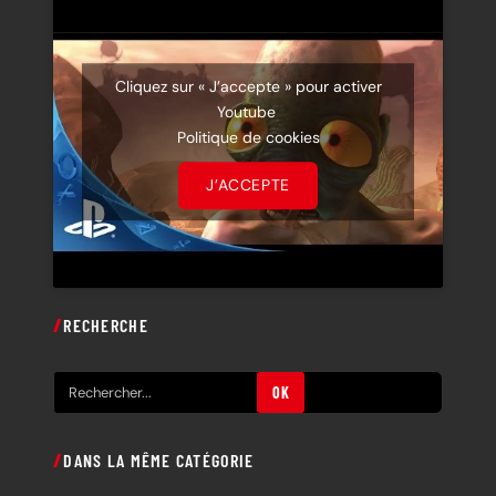
Cliquez sur « J’accepte » pour activer
Youtube
Politique de cookies
J’ACCEPTE
RECHERCHE
R
OK
e
c
DANS LA MÊME CATÉGORIE
h