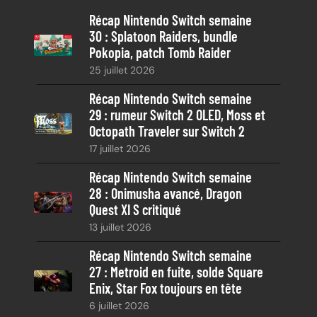
e
Récap Nintendo Switch semaine
r
30 : Splatoon Raiders, bundle
c
Pokopia, patch Tomb Raider
h
25 juillet 2026
e
Récap Nintendo Switch semaine
29 : rumeur Switch 2 OLED, Moss et
Octopath Traveler sur Switch 2
17 juillet 2026
Récap Nintendo Switch semaine
28 : Onimusha avancé, Dragon
Quest XI S critiqué
13 juillet 2026
Récap Nintendo Switch semaine
27 : Metroid en fuite, solde Square
Enix, Star Fox toujours en tête
6 juillet 2026